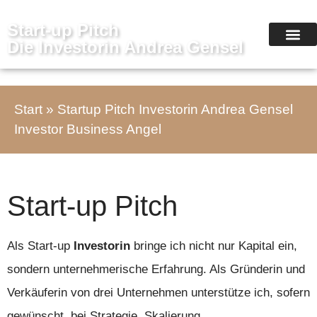
Start-up Pitch
Die Investorin Andrea Gensel
START-UP PITCH
VERÄUSSERTE 
Start
»
Startup Pitch Investorin Andrea Gensel
Investor Business Angel
Start-up Pitch
Als Start-up
Investorin
bringe ich nicht nur Kapital ein,
sondern unternehmerische Erfahrung. Als Gründerin und
Verkäuferin von drei Unternehmen unterstütze ich, sofern
gewünscht, bei Strategie, Skalierung,